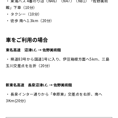
・ 東海バス 4番のりば〈N46〉〈N47〉〈N81〉「佐野美術
館」下車（10分）
・ タクシー（10分）
・ 徒歩 南へ1.3km（20分）
車をご利用の場合
東名高速 沼津I.C. → 佐野美術館
・ 県道83号から国道1号に入り、伊豆箱根方面へ5km、三島
玉川交差点を左折（20分）
新東名高速 長泉沼津I.C. → 佐野美術館
・ 長泉インター通りから「幸原東」交差点を右折、南へ
3Km(20分)